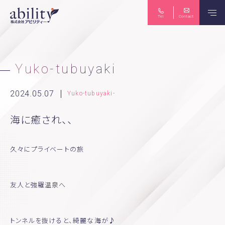
Tel
Contact
保険のご相談
ライフプラン
Yuko-tubuyaki
2024.05.07
Yuko-tubuyaki-
海に癒され、、
生命保険・損害保険
労務コンサルティング
久々にプライベートの旅
個人向け マネーセミナー
法人向け 労務セミナー
友人と強羅温泉へ
News
Seminar
Abittoku-news
Yuko-tubuyaki
トンネルを抜けると、綺麗な海が♪