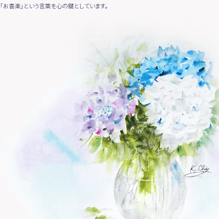
Staff-blog
Pinkribbon
Voice
「お喜楽」という言葉を心の鍵としています。