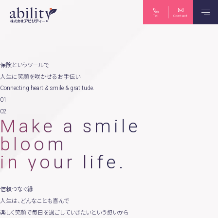
Tel
Contact
保険のご相談
ライフプラン
保険というツールで
人生に笑顔を咲かせるお手伝い
Connecting heart & smile & gratitude.
01
02
生命保険・損害保険
労務コンサルティング
Make a smile
bloom
in your life.
個人向け マネーセミナー
法人向け 労務セミナー
信頼
つなぐ縁
人生は、どんなことも喜んで
楽しく笑顔で毎日を過ごしていきたいという想いから
News
Seminar
Abittoku-news
Yuko-tubuyaki