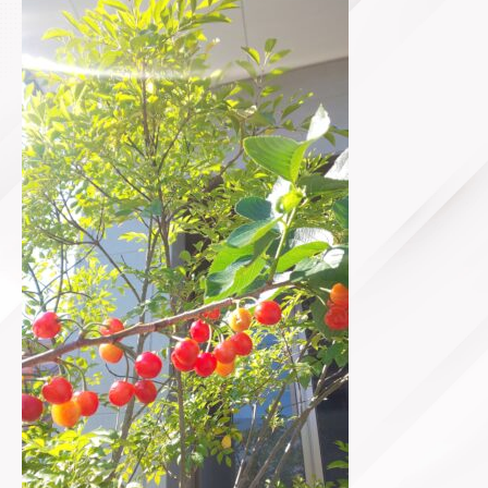
Staff-blog
Pinkribbon
Voice