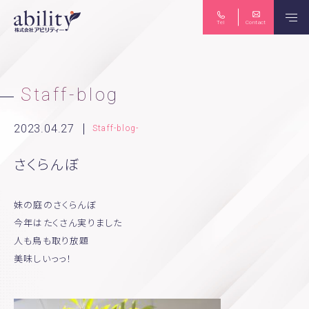
Tel
Contact
保険のご相談
ライフプラン
Staff-blog
2023.04.27
Staff-blog-
さくらんぼ
生命保険・損害保険
労務コンサルティング
妹の庭のさくらんぼ
今年はたくさん実りました
個人向け マネーセミナー
法人向け 労務セミナー
人も鳥も取り放題
美味しいっっ！
News
Seminar
Abittoku-news
Yuko-tubuyaki