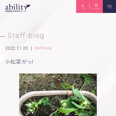
Tel
Contact
保険のご相談
ライフプラン
Staff-blog
2022.11.20
Staff-blog-
小松菜がっ!
生命保険・損害保険
労務コンサルティング
個人向け マネーセミナー
法人向け 労務セミナー
News
Seminar
Abittoku-news
Yuko-tubuyaki