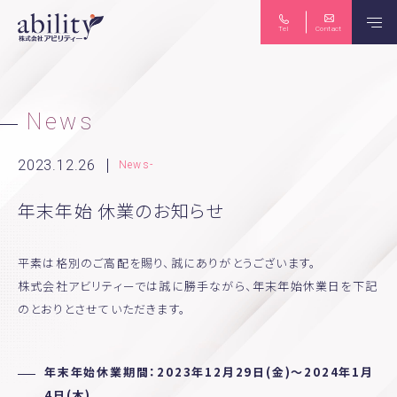
Tel
Contact
保険のご相談
ライフプラン
News
2023.12.26
News-
年末年始 休業のお知らせ
生命保険・損害保険
労務コンサルティング
平素は格別のご高配を賜り、誠にありがとうございます。
株式会社アビリティーでは誠に勝手ながら、年末年始休業日を下記
個人向け マネーセミナー
法人向け 労務セミナー
のとおりとさせていただきます。
年末年始休業期間：2023年12月29日(金)～2024年1月
News
Seminar
Abittoku-news
Yuko-tubuyaki
4日(木)