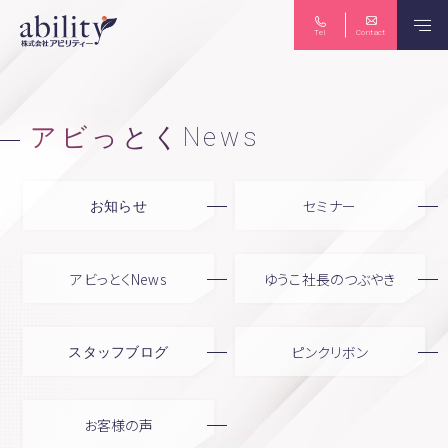
Tel
Contact
保険のご相談
ライフプラン
アビっとくNews
セミナー
お知らせ
生命保険・損害保険
労務コンサルティング
アビっとくNews
ゆうこ社長のつぶやき
個人向け マネーセミナー
法人向け 労務セミナー
ピンクリボン
スタッフブログ
お客様の声
News
Seminar
Abittoku-news
Yuko-tubuyaki